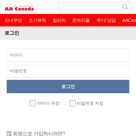
자녀무상
조기유학
컬리지
몬트리올
후기/ 상담
AACan
로그인
아이디 저장
비밀번호 저장
회원으로 가입하시려면?